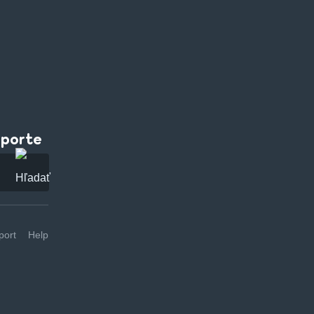
pporte
ort
Help